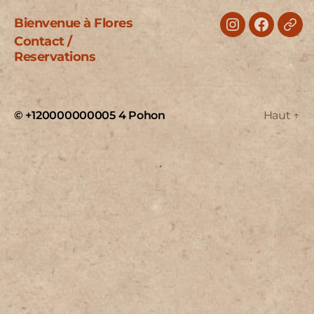
Bienvenue à Flores
Instagram
Faceboo
Trip
Contact /
Reservations
© +120000000005
4 Pohon
Haut
↑