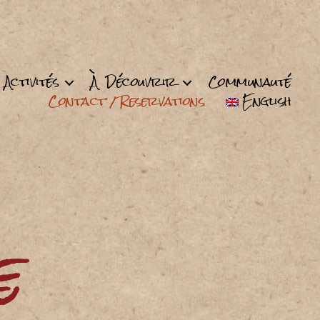
Activités
À Découvrir
Communauté
Contact / Reservations
English
e